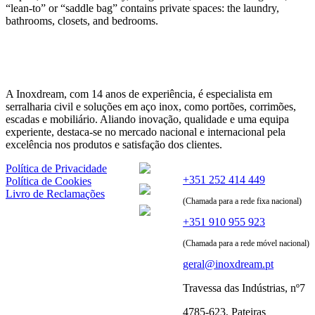
“lean-to” or “saddle bag” contains private spaces: the laundry,
bathrooms, closets, and bedrooms.
A Inoxdream, com 14 anos de experiência, é especialista em
serralharia civil e soluções em aço inox, como portões, corrimões,
escadas e mobiliário. Aliando inovação, qualidade e uma equipa
experiente, destaca-se no mercado nacional e internacional pela
excelência nos produtos e satisfação dos clientes.
Política de Privacidade
+351 252 414 449
Política de Cookies
Livro de Reclamações
(Chamada para a rede fixa nacional)
+351 910 955 923
(Chamada para a rede móvel nacional)
geral@inoxdream.pt
Travessa das Indústrias, nº7
4785-623, Pateiras